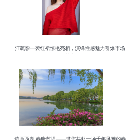
江疏影一袭红裙惊艳亮相，演绎性感魅力引爆市场
关注
诗画西湖·春晓苏堤——邀您共赴一场千年风雅的春