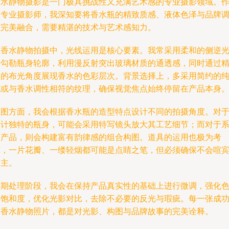
香水静物摄影是一门极具挑战性又充满艺术感的专业摄影领域。
为专业摄影师，我深知要将香水瓶的精致质感、液体色泽与品牌
性完美融合，需要精湛的技术与艺术感知力。
在香水静物拍摄中，光线运用是核心要素。我常采用柔和的侧逆
来勾勒瓶身轮廓，利用漫反射突出玻璃材质的通透感，同时通过
确的布光角度展现香水的色彩层次。背景选择上，多采用简约的
色或与香水调性相符的纹理，确保视觉焦点始终停留在产品本身
构图方面，我会根据香水瓶的造型特点设计不同的拍摄角度。对
设计独特的瓶身，可能会采用特写镜头放大其工艺细节；而对于
列产品，则会构建富有韵律感的组合构图。道具的运用也极为考
究，一片花瓣、一缕轻烟都可能是点睛之笔，但必须确保不会喧
夺主。
后期处理阶段，我会在保持产品真实性的基础上进行微调，强化
彩饱和度，优化光影对比，去除不必要的反光与瑕疵。每一张成
的香水静物照片，都是对光影、构图与品牌故事的完美诠释。