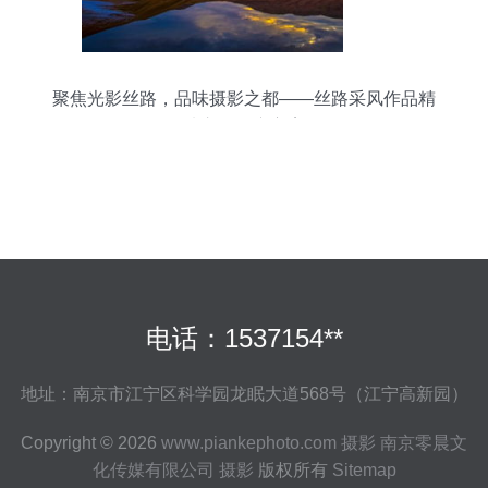
聚焦光影丝路，品味摄影之都——丝路采风作品精
选市场推广方案
电话：1537154**
地址：南京市江宁区科学园龙眠大道568号（江宁高新园）
Copyright © 2026
www.piankephoto.com
摄影
南京零晨文
化传媒有限公司
摄影
版权所有
Sitemap