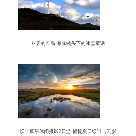
冬天的长岛 海豚镜头下的冰雪童话
坝上草原休闲摄影2日游·捕捉夏日绿野与云影