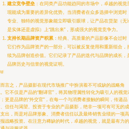
建立竞争壁垒
：在同类产品功能趋同的市场中，卓越的视觉
现能成为重要的差异化优势。当消费者在众多选择中浏览时
专业、独特的视觉形象能立即吸引眼球，让产品在货架（无
是实体还是虚拟）上“跳出来”，形成强大的视觉竞争力。
支持长期品牌资产积累
：经典、高质量的产品影像不会过时
它们作为品牌资产的一部分，可以被反复使用和重新组合，
续为品牌创造价值。它们记录了产品的迭代与品牌的成长，
品牌历史与信誉的视觉证明。
##
总而言之，产品摄影在现代市场推广中扮演着不可或缺的战略角
色。它不仅是产品的“翻译官”，将其物理属性转化为吸引人的视觉
言；更是品牌的“外交官”，在每一个与消费者接触的瞬间，传递品
质、信任与渴望。投资于专业的产品摄影，绝非一项可有可无的
本支出，而是对品牌形象、消费者信任以及最终销售业绩的一项
回报战略投资。在注意力稀缺的时代，卓越的视觉，就是最有力
沟通与说服武器。