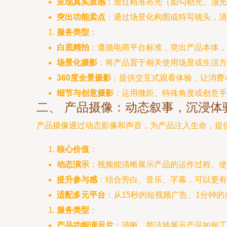
呈现真实质感
：通过精准布光（如勾勒光、顶光
突出功能卖点
：通过场景化构图或特写镜头，清
服务类型
：
白底精拍
：遵循电商平台标准，突出产品本体，
场景化摄影
：将产品置于相关使用场景或生活方
360度全景摄影
：提供交互式观看体验，让消费
细节与创意摄影
：运用微距、特殊角度或创意手
二、 产品摄像：动态叙事，沉浸体
产品摄像通过动态影像和声音，为产品注入生命，提
核心价值
：
动态演示
：视频能清晰展示产品的运作过程、使
提升参与感
：结合旁白、音乐、字幕，可以更有
适配多元平台
：从15秒的短视频广告、1分钟
服务类型
：
产品功能演示片
：清晰、简洁地展示产品如何工